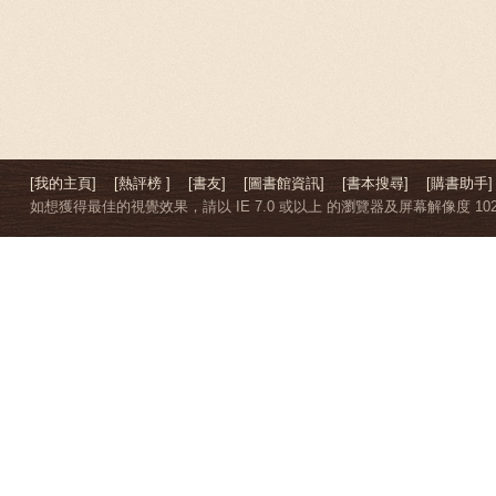
[我的主頁]
[熱評榜 ]
[書友]
[圖書館資訊]
[書本搜尋]
[購書助手]
如想獲得最佳的視覺效果，請以 IE 7.0 或以上 的瀏覽器及屏幕解像度 1024 