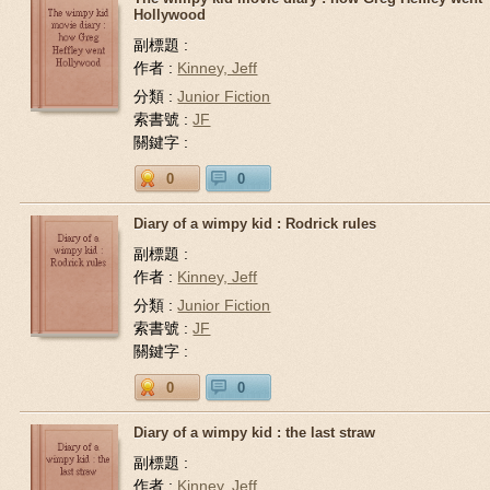
Hollywood
副標題 :
作者 :
Kinney, Jeff
分類 :
Junior Fiction
索書號 :
JF
關鍵字 :
0
0
Diary of a wimpy kid : Rodrick rules
副標題 :
作者 :
Kinney, Jeff
分類 :
Junior Fiction
索書號 :
JF
關鍵字 :
0
0
Diary of a wimpy kid : the last straw
副標題 :
作者 :
Kinney, Jeff