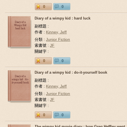
0
0
Diary of a wimpy kid : hard luck
副標題 :
作者 :
Kinney, Jeff
分類 :
Junior Fiction
索書號 :
JF
關鍵字 :
0
0
Diary of a wimpy kid : do-it-yourself book
副標題 :
作者 :
Kinney, Jeff
分類 :
Junior Fiction
索書號 :
JF
關鍵字 :
0
0
The wimpy kid movie diary : how Greg Heffley went