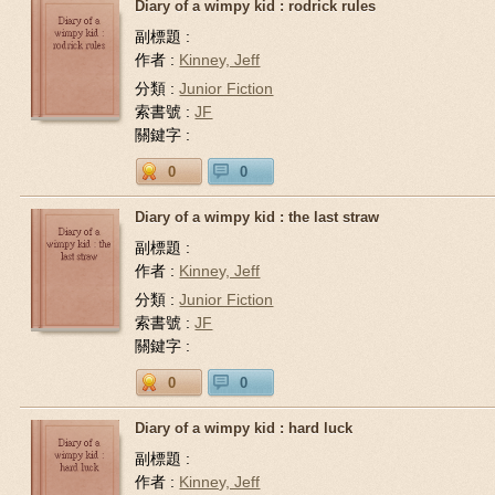
Diary of a wimpy kid : rodrick rules
副標題 :
作者 :
Kinney, Jeff
分類 :
Junior Fiction
索書號 :
JF
關鍵字 :
0
0
Diary of a wimpy kid : the last straw
副標題 :
作者 :
Kinney, Jeff
分類 :
Junior Fiction
索書號 :
JF
關鍵字 :
0
0
Diary of a wimpy kid : hard luck
副標題 :
作者 :
Kinney, Jeff