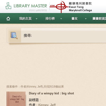
V3.6.1 p20170721
我的主頁
排行榜
書友
圖書館資
搜尋:
搜索條件：作者(Kinney, Jeff),共找到18條結果
Diary of a wimpy kid : big shot
副標題 :
作者 :
Kinney, Jeff