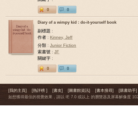
0
0
Diary of a wimpy kid : do-it-yourself book
副標題 :
作者 :
Kinney, Jeff
分類 :
Junior Fiction
索書號 :
JF
關鍵字 :
0
0
[我的主頁]
[熱評榜 ]
[書友]
[圖書館資訊]
[書本搜尋]
[購書助手]
如想獲得最佳的視覺效果，請以 IE 7.0 或以上 的瀏覽器及屏幕解像度 1024 