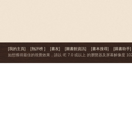
[我的主頁]
[熱評榜 ]
[書友]
[圖書館資訊]
[書本搜尋]
[購書助手]
如想獲得最佳的視覺效果，請以 IE 7.0 或以上 的瀏覽器及屏幕解像度 1024 