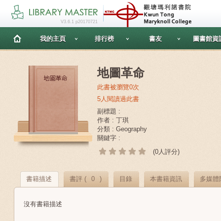
V3.6.1 p20170721
我的主頁
排行榜
書友
圖書館資
地圖革命
此書被瀏覽0次
5人閱讀過此書
副標題 :
作者 : 丁琪
分類 : Geography
關鍵字 :
(0人評分)
書籍描述
書評 (
0
)
目錄
本書籍資訊
多媒體
沒有書籍描述