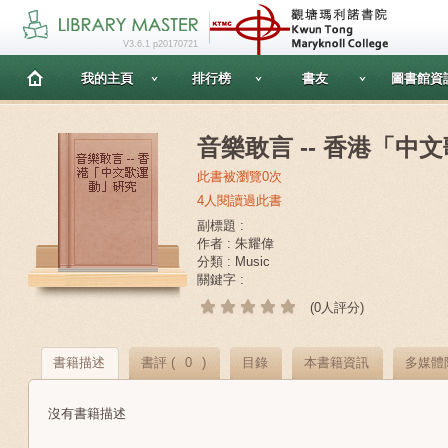
V3.6.1 p20170721
我的主頁
排行榜
書友
圖書館資
音樂敢言 -- 香港「中
此書被瀏覽0次
4人閱讀過此書
副標題 :
作者 : 朱耀偉
分類 : Music
關鍵字 :
(0人評分)
書籍描述
書評 (
0
)
目錄
本書籍資訊
多媒體
沒有書籍描述