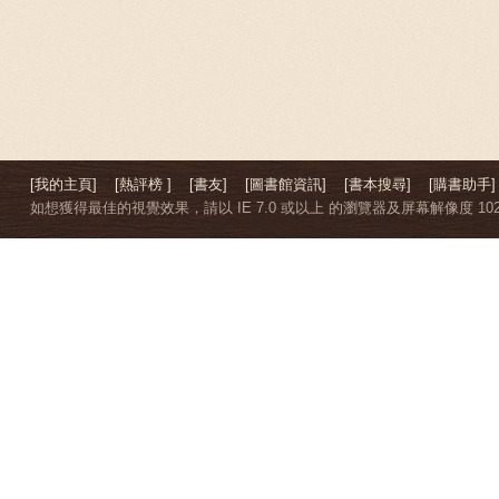
[我的主頁]
[熱評榜 ]
[書友]
[圖書館資訊]
[書本搜尋]
[購書助手]
如想獲得最佳的視覺效果，請以 IE 7.0 或以上 的瀏覽器及屏幕解像度 1024 