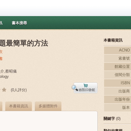
訊
書本搜尋
本書籍資訊
題最簡單的方法
ACNO
次
索書號
書
館藏位置
健介,蔡昭儀
借閱分類
ology
ISBN
(0人評分)
出版商
出版年份
本書籍資訊
多媒體附件
版本
關鍵字
(0)
類似的書籍