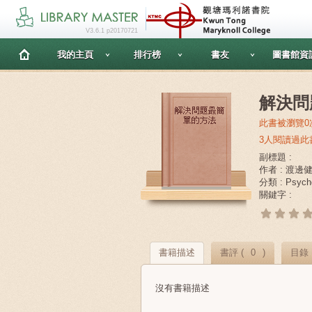
V3.6.1 p20170721
我的主頁
排行榜
書友
圖書館資
解決問
此書被瀏覽0
3人閱讀過此
副標題 :
作者 : 渡邊
分類 : Psych
關鍵字 :
書籍描述
書評 (
0
)
目錄
沒有書籍描述