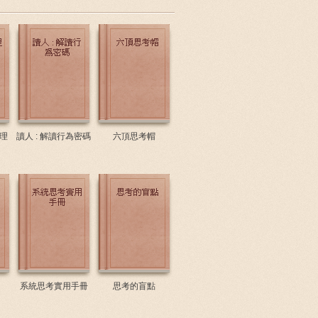
理
讀人 : 解讀行為密碼
六頂思考帽
系統思考實用手冊
思考的盲點