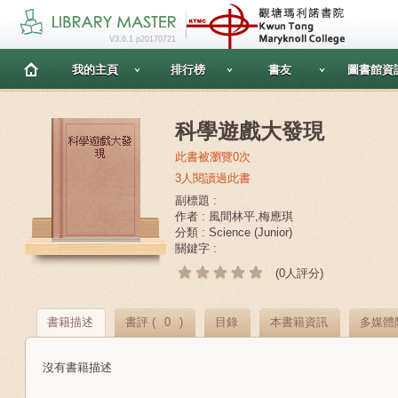
V3.6.1 p20170721
我的主頁
排行榜
書友
圖書館資
科學遊戲大發現
此書被瀏覽0次
3人閱讀過此書
副標題 :
作者 : 風間林平,梅應琪
分類 : Science (Junior)
關鍵字 :
(0人評分)
書籍描述
書評 (
0
)
目錄
本書籍資訊
多媒體
沒有書籍描述