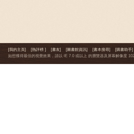
[我的主頁]
[熱評榜 ]
[書友]
[圖書館資訊]
[書本搜尋]
[購書助手]
如想獲得最佳的視覺效果，請以 IE 7.0 或以上 的瀏覽器及屏幕解像度 1024 