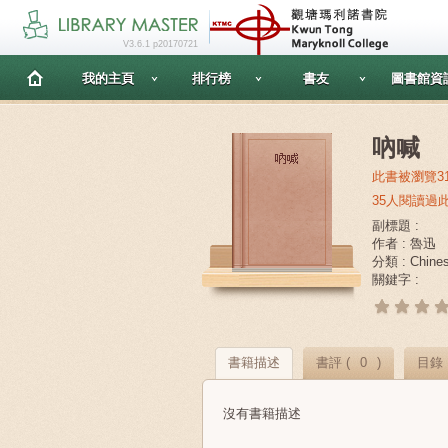
V3.6.1 p20170721
我的主頁
排行榜
書友
圖書館資
吶喊
此書被瀏覽3
35人閱讀過
副標題 :
作者 : 魯迅
分類 : Chines
關鍵字 :
書籍描述
書評 (
0
)
目錄
沒有書籍描述