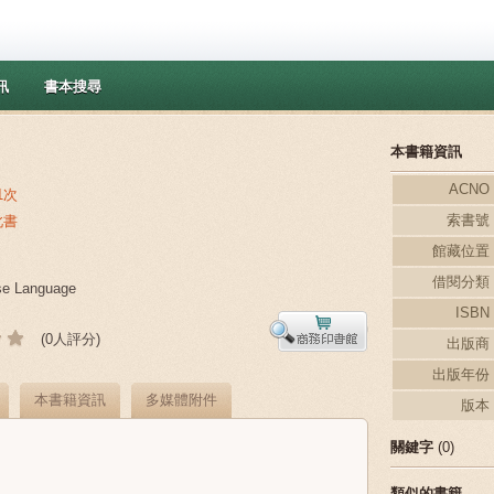
訊
書本搜尋
本書籍資訊
ACNO
1次
索書號
此書
館藏位置
借閱分類
e Language
ISBN
(0人評分)
出版商
出版年份
本書籍資訊
多媒體附件
版本
關鍵字
(0)
類似的書籍