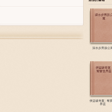
深水步男孩公
俠盜破奇案 : 奪
界盃