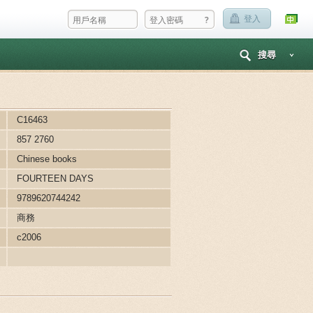
?
登入
搜尋
C16463
857 2760
Chinese books
FOURTEEN DAYS
9789620744242
商務
c2006