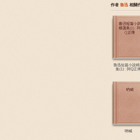
作者
魯迅
相關
魯迅短篇小說精
集(1) : 阿Q正
吶喊