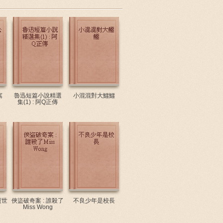
寓
魯迅短篇小說精選
小混混對大鱷鱷
集(1) : 阿Q正傳
寶世
俠盜破奇案 : 誰殺了
不良少年是校長
Miss Wong