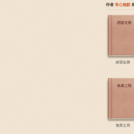
作者
有心無默
絕望走廊
無異之局