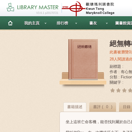
V3.6.1 p20170721
我的主頁
排行榜
書友
圖書館資
絕無轉
此書被瀏覽0
28人閱讀過
副標題 :
作者 : 有心
分類 : Fictio
關鍵字 :
書籍描述
書評 (
0
)
目錄
坐上這班亡命客機，能否找到屬於自己