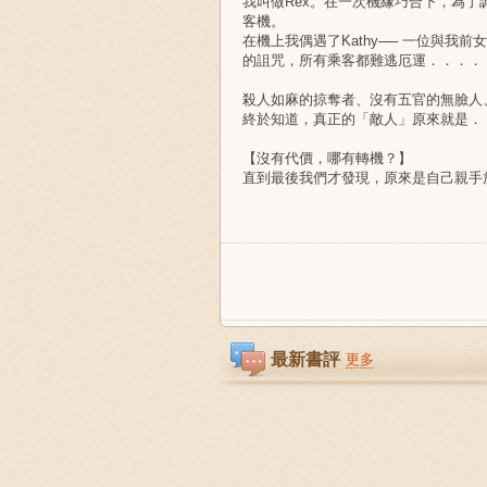
我叫做Rex。在一次機緣巧合下，為了
客機。
在機上我偶遇了Kathy── 一位與
的詛咒，所有乘客都難逃厄運．．．．
殺人如麻的掠奪者、沒有五官的無臉人、
終於知道，真正的「敵人」原來就是．
【沒有代價，哪有轉機？】
直到最後我們才發現，原來是自己親手
最新書評
更多