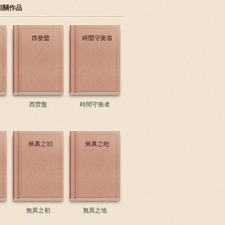
相關作品
西營盤
時間守衡者
無異之初
無異之地