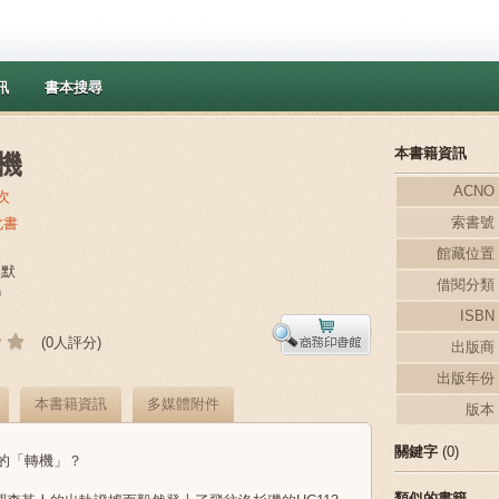
訊
書本搜尋
本書籍資訊
機
ACNO
次
索書號
此書
館藏位置
無默
借閱分類
n
ISBN
(0人評分)
出版商
出版年份
本書籍資訊
多媒體附件
版本
關鍵字
(0)
的「轉機」？
類似的書籍