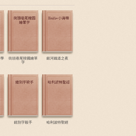
天學
街頭巷尾韓國繪單
銀河鐵道之夜
字
錯別字殺手
哈利波特聖經