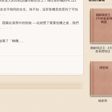
調查某人的出軌證據而毅然登上了飛往洛杉磯的HC113
我前女友名字相同的女生。殊不知，這班客機竟然受到了可怕
．．
隱藏在漆黑中的怪物 ----在經歷了重重危機之後，我們
．．．．
放棄了「轉機」。
圖解韓語王 : 4
會基礎韓語
楊家將