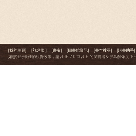
[我的主頁]
[熱評榜 ]
[書友]
[圖書館資訊]
[書本搜尋]
[購書助手]
如想獲得最佳的視覺效果，請以 IE 7.0 或以上 的瀏覽器及屏幕解像度 1024 