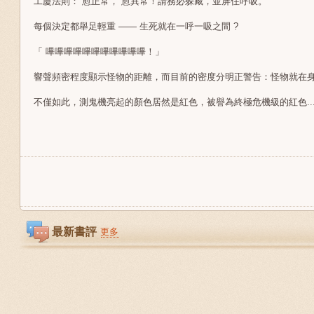
工廈法則： 愈正常， 愈異常！請務必躲藏，並屏住呼吸。
每個決定都舉足輕重 —— 生死就在一呼一吸之間 ?
「 嗶嗶嗶嗶嗶嗶嗶嗶嗶嗶嗶！」
響聲頻密程度顯示怪物的距離，而目前的密度分明正警告：怪物就在
不僅如此，測鬼機亮起的顏色居然是紅色，被譽為終極危機級的紅色....
最新書評
更多