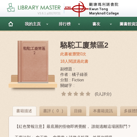
V3.6.1 p20170721
我的主頁
排行榜
書友
圖書館資
駱駝工廈禁區2
此書被瀏覽0次
18人閱讀過此書
副標題 :
作者 : 橘子綠茶
分類 : Fiction
關鍵字 :
(0人評分)
書籍描述
書評 (
0
)
目錄
本書籍資訊
多媒體
【紅色警報注意】最底層的怪物即將覺醒， 誰能逃離這場困獸鬥？