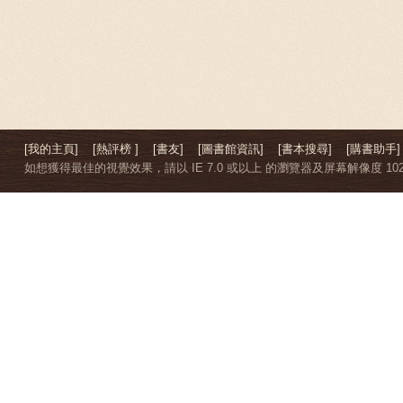
[我的主頁]
[熱評榜 ]
[書友]
[圖書館資訊]
[書本搜尋]
[購書助手]
如想獲得最佳的視覺效果，請以 IE 7.0 或以上 的瀏覽器及屏幕解像度 1024 