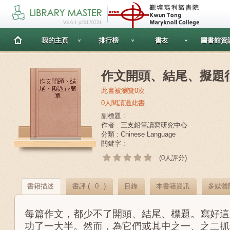
V3.6.1 p20170721
我的主頁
排行榜
書友
圖書館資
作文開頭、結尾、擬題
此書被瀏覽0次
0人閱讀過此書
副標題 :
作者 : 三支鉛筆讀寫研究中心
分類 : Chinese Language
關鍵字 :
(0人評分)
書籍描述
書評 (
0
)
目錄
本書籍資訊
多媒體
每篇作文，都少不了開頭、結尾、標題。寫好這
功了一大半。然而，為它們或其中之一、之二抓