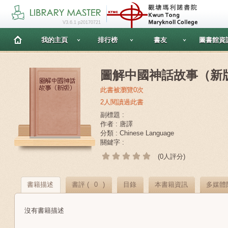
V3.6.1 p20170721
我的主頁
排行榜
書友
圖書館資
圖解中國神話故事（新
此書被瀏覽0次
2人閱讀過此書
副標題 :
作者 : 唐譯
分類 : Chinese Language
關鍵字 :
(0人評分)
書籍描述
書評 (
0
)
目錄
本書籍資訊
多媒體
沒有書籍描述