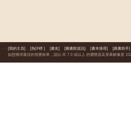
[我的主頁]
[熱評榜 ]
[書友]
[圖書館資訊]
[書本搜尋]
[購書助手]
如想獲得最佳的視覺效果，請以 IE 7.0 或以上 的瀏覽器及屏幕解像度 1024 