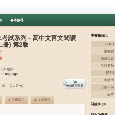
訊
書本搜尋
本書籍資訊
SE考試系列－高中文言文閱讀
上冊) 第2版
ACNO
索書號
次
書
館藏位置
借閱分類
 / 鄺嬡萍
ISBN
e Language
出版商
(0人評分)
出版年份
版本
本書籍資訊
多媒體附件
關鍵字
(0)
類似的書籍