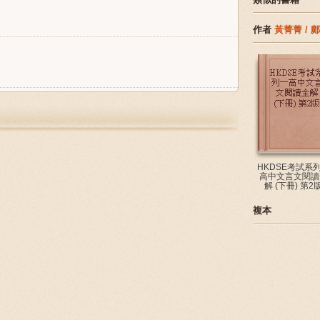
作者
黃菁菁 / 
HKDSE考試系
高中文言文閱讀
解 (下冊) 第2
複本