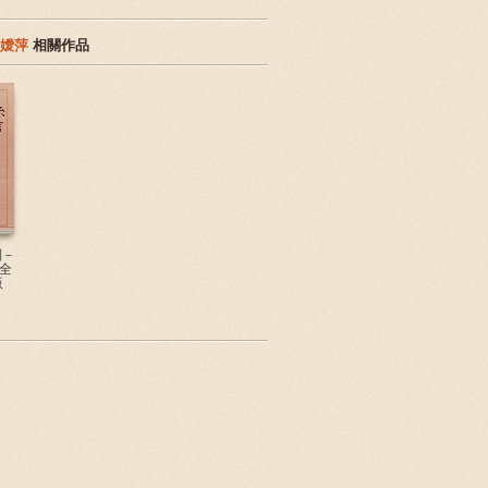
鄺嬡萍
相關作品
列－
全
版