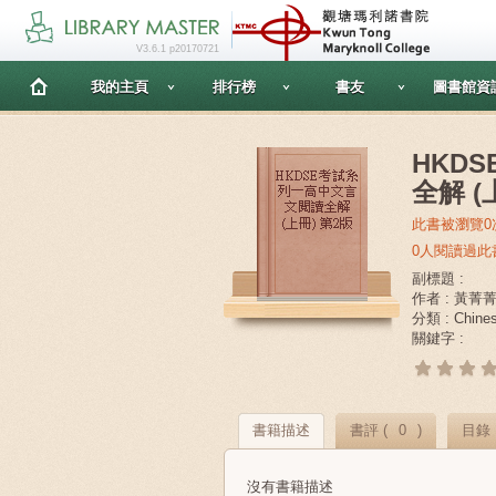
V3.6.1 p20170721
我的主頁
排行榜
書友
圖書館資
HKD
全解 (
此書被瀏覽0
0人閱讀過此
副標題 :
作者 : 黃菁菁
分類 : Chines
關鍵字 :
書籍描述
書評 (
0
)
目錄
沒有書籍描述