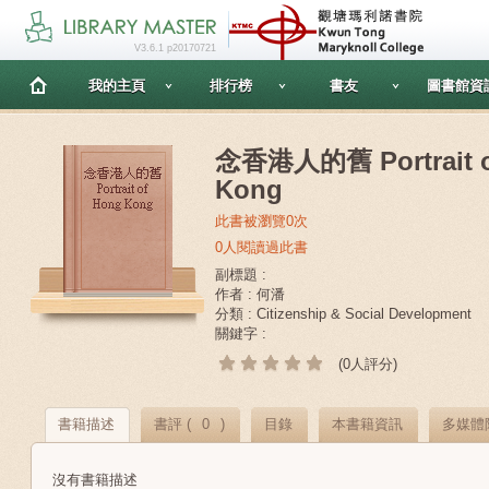
V3.6.1 p20170721
我的主頁
排行榜
書友
圖書館資
念香港人的舊 Portrait o
Kong
此書被瀏覽0次
0人閱讀過此書
副標題 :
作者 : 何潘
分類 : Citizenship & Social Development
關鍵字 :
(0人評分)
書籍描述
書評 (
0
)
目錄
本書籍資訊
多媒體
沒有書籍描述