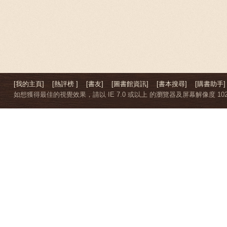
[我的主頁]
[熱評榜 ]
[書友]
[圖書館資訊]
[書本搜尋]
[購書助手]
如想獲得最佳的視覺效果，請以 IE 7.0 或以上 的瀏覽器及屏幕解像度 1024 