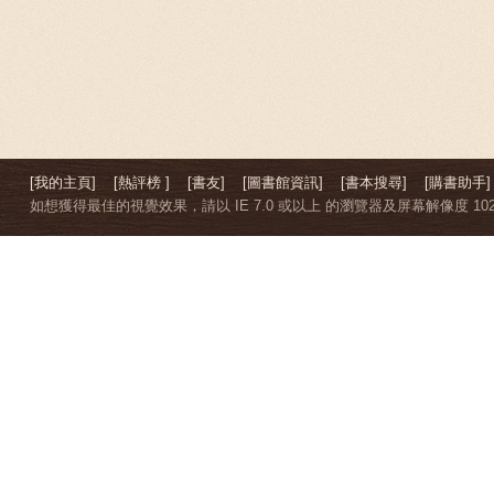
[我的主頁]
[熱評榜 ]
[書友]
[圖書館資訊]
[書本搜尋]
[購書助手]
如想獲得最佳的視覺效果，請以 IE 7.0 或以上 的瀏覽器及屏幕解像度 1024 