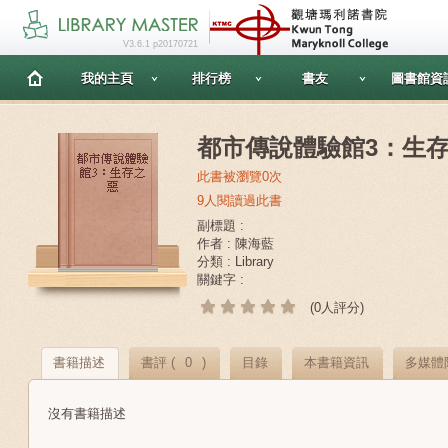
V3.6.1 p20170721
我的主頁
排行榜
書友
圖書館資
都市傳說體驗館3：生
此書被瀏覽0次
9人閱讀過此書
副標題 :
作者 : 陳海藍
分類 : Library
關鍵字 :
(0人評分)
書籍描述
書評 (
0
)
目錄
本書籍資訊
多媒體
沒有書籍描述