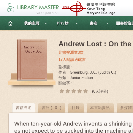
V3.6.1 p20170721
我的主頁
排行榜
書友
圖書館資
Andrew Lost : On the
此書被瀏覽0次
17人閱讀過此書
副標題 :
作者 : Greenburg, J.C. (Judith C.)
分類 : Junior Fiction
關鍵字 :
(0人評分)
書籍描述
書評 (
0
)
目錄
本書籍資訊
多媒體
When ten-year-old Andrew invents a shrinking
es not expect to be sucked into the machine al