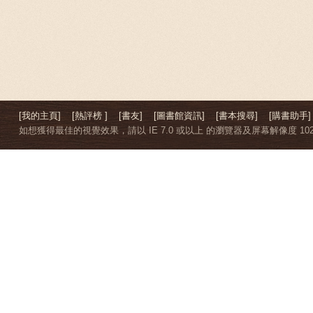
[我的主頁]
[熱評榜 ]
[書友]
[圖書館資訊]
[書本搜尋]
[購書助手]
如想獲得最佳的視覺效果，請以 IE 7.0 或以上 的瀏覽器及屏幕解像度 1024 