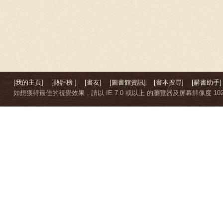
[我的主頁]
[熱評榜 ]
[書友]
[圖書館資訊]
[書本搜尋]
[購書助手]
如想獲得最佳的視覺效果，請以 IE 7.0 或以上 的瀏覽器及屏幕解像度 1024 