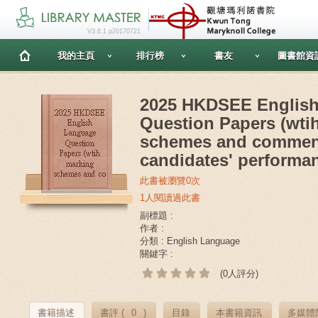
V3.6.1 p20170721
我的主頁
排行榜
書友
圖書館資
2025 HKDSEE Englis
Question Papers (wti
schemes and commen
candidates' performa
此書被瀏覽0次
1人閱讀過此書
副標題 :
作者 :
分類 : English Language
關鍵字 :
(0人評分)
書籍描述
書評 (
0
)
目錄
本書籍資訊
多媒體