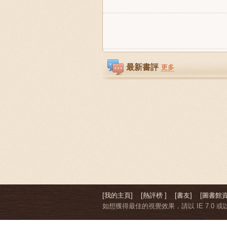
最新書評
更多
[我的主頁]
[熱評榜 ]
[書友]
[圖書館資
如想獲得最佳的視覺效果，請以 IE 7.0 或以