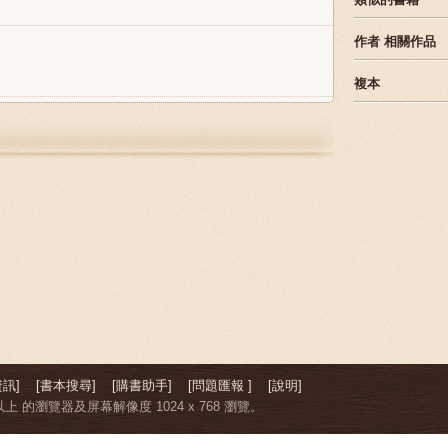
作者
相關作品
複本
訊]
[書本搜尋]
[購書助手]
[問題匯報 ]
[說明]
上 的瀏覽器及屏幕解像度 1024 x 768 瀏覽。