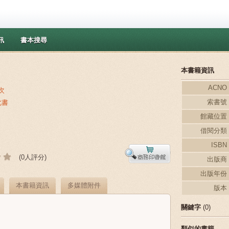
訊
書本搜尋
本書籍資訊
ACNO
次
索書號
此書
館藏位置
借閱分類
ISBN
(0人評分)
出版商
出版年份
本書籍資訊
多媒體附件
版本
關鍵字
(0)
類似的書籍