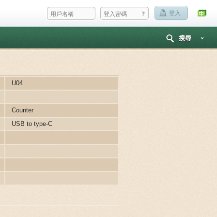
?
登入
搜尋
U04
Counter
USB to type-C