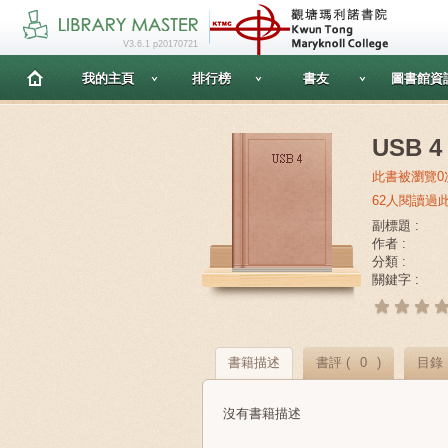
V3.6.1 p20170721
我的主頁
排行榜
書友
圖書館資
USB 4
此書被瀏覽0
62人閱讀過
副標題 :
作者 :
分類 :
關鍵字 :
書籍描述
書評 (
0
)
目錄
沒有書籍描述