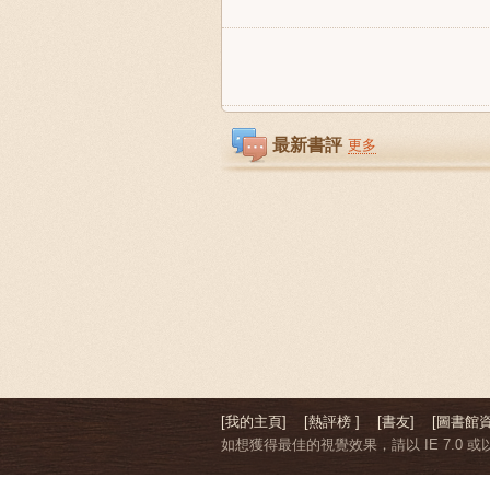
最新書評
更多
[我的主頁]
[熱評榜 ]
[書友]
[圖書館資
如想獲得最佳的視覺效果，請以 IE 7.0 或以