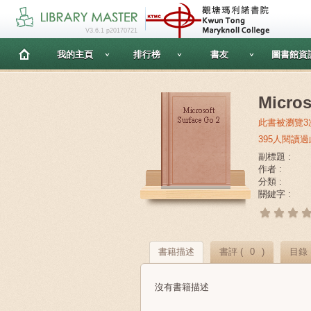
V3.6.1 p20170721
我的主頁
排行榜
書友
圖書館資
Micros
此書被瀏覽3
395人閱讀
副標題 :
作者 :
分類 :
關鍵字 :
書籍描述
書評 (
0
)
目錄
沒有書籍描述