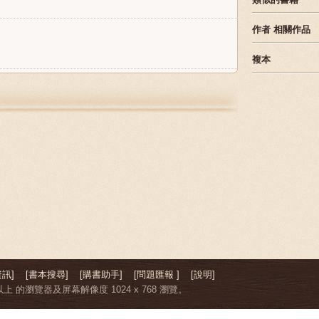
作者
相關作品
複本
訊]
[書本搜尋]
[購書助手]
[問題匯報 ]
[說明]
上 的瀏覽器及屏幕解像度 1024 x 768 瀏覽。