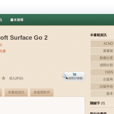
訊
書本搜尋
本書籍資訊
oft Surface Go 2
ACNO
次
索書號
過此書
館藏位置
借閱分類
ISBN
(0人評分)
出版商
出版年份
本書籍資訊
多媒體附件
版本
關鍵字
(0)
類似的書籍