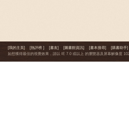
[我的主頁]
[熱評榜 ]
[書友]
[圖書館資訊]
[書本搜尋]
[購書助手]
如想獲得最佳的視覺效果，請以 IE 7.0 或以上 的瀏覽器及屏幕解像度 1024 