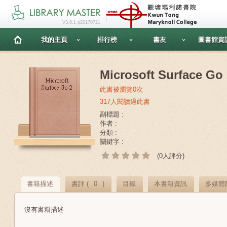
V3.6.1 p20170721
我的主頁
排行榜
書友
圖書館資
Microsoft Surface Go
此書被瀏覽0次
317人閱讀過此書
副標題 :
作者 :
分類 :
關鍵字 :
(0人評分)
書籍描述
書評 (
0
)
目錄
本書籍資訊
多媒體
沒有書籍描述