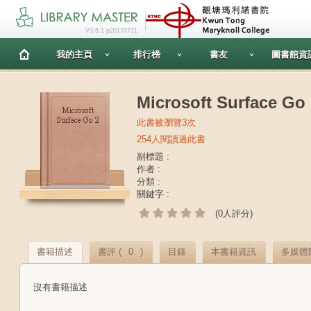
V3.6.1 p20170721
我的主頁
排行榜
書友
圖書館資
Microsoft Surface Go
此書被瀏覽3次
254人閱讀過此書
副標題 :
作者 :
分類 :
關鍵字 :
(0人評分)
書籍描述
書評 (
0
)
目錄
本書籍資訊
多媒體
沒有書籍描述