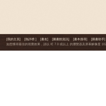
[我的主頁]
[熱評榜 ]
[書友]
[圖書館資訊]
[書本搜尋]
[購書助手]
如想獲得最佳的視覺效果，請以 IE 7.0 或以上 的瀏覽器及屏幕解像度 1024 