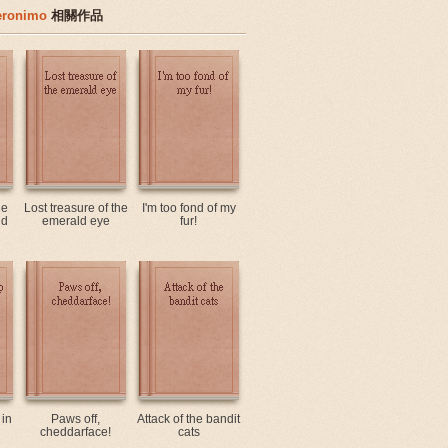
Geronimo
相關作品
he
Lost treasure of the
I'm too fond of my
id
emerald eye
fur!
in
Paws off,
Attack of the bandit
cheddarface!
cats