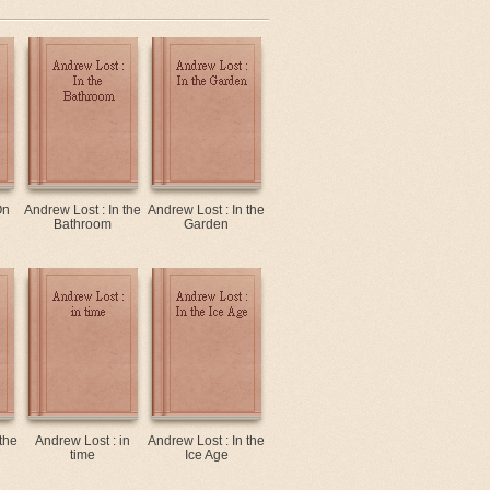
On
Andrew Lost : In the
Andrew Lost : In the
Bathroom
Garden
the
Andrew Lost : in
Andrew Lost : In the
time
Ice Age