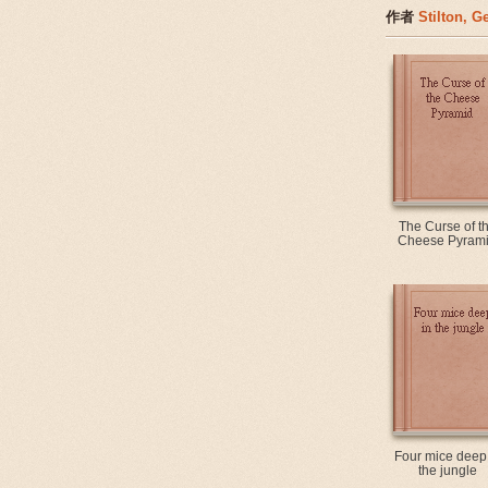
作者
Stilton, 
The Curse of t
Cheese Pyram
Four mice deep 
the jungle