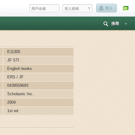
?
登入
搜尋
E11305
JF STI
English books
ERS / JF
0439559693
Scholastic Inc.
2004
1st ed.