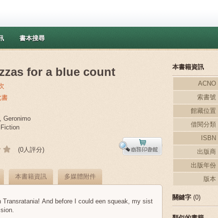
訊
書本搜尋
本書籍資訊
zzas for a blue count
ACNO
次
索書號
此書
館藏位置
, Geronimo
借閱分類
Fiction
ISBN
(0人評分)
出版商
出版年份
本書籍資訊
多媒體附件
版本
關鍵字
(0)
 Transratania! And before I could een squeak, my sist
sion.
類似的書籍