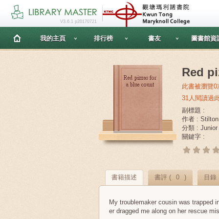
V3.6.1 p20170721
我的主頁
排行榜
書友
圖書館資
Red pi
此書被瀏覽0
31人閱讀過
副標題 :
作者 : Stilton
分類 : Junior 
關鍵字 :
書籍描述
書評 (
0
)
目錄
My troublemaker cousin was trapped in
er dragged me along on her rescue mis