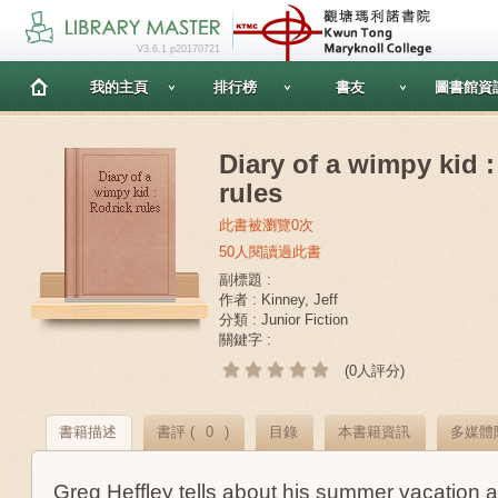
V3.6.1 p20170721
我的主頁
排行榜
書友
圖書館資
Diary of a wimpy kid 
rules
此書被瀏覽0次
50人閱讀過此書
副標題 :
作者 : Kinney, Jeff
分類 : Junior Fiction
關鍵字 :
(0人評分)
書籍描述
書評 (
0
)
目錄
本書籍資訊
多媒體
Greg Heffley tells about his summer vacation a