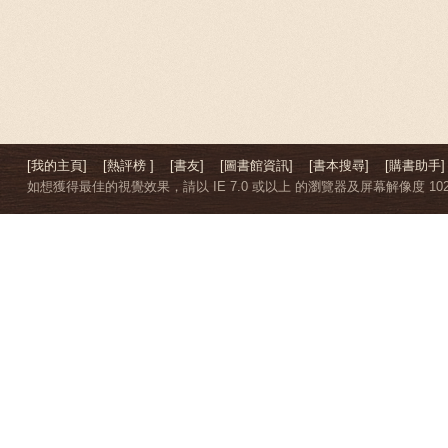
[我的主頁]
[熱評榜 ]
[書友]
[圖書館資訊]
[書本搜尋]
[購書助手]
如想獲得最佳的視覺效果，請以 IE 7.0 或以上 的瀏覽器及屏幕解像度 1024 